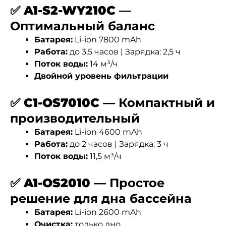
✅
A1-S2-WY210C
—
Оптимальный баланс
Батарея:
Li-ion 7800 mAh
Работа:
до 3,5 часов | Зарядка: 2,5 ч
Поток воды:
14 м³/ч
Двойной уровень фильтрации
✅
C1-OS7010C
— Компактный и
производительный
Батарея:
Li-ion 4600 mAh
Работа:
до 2 часов | Зарядка: 3 ч
Поток воды:
11,5 м³/ч
✅
A1-OS2010
— Простое
решение для дна бассейна
Батарея:
Li-ion 2600 mAh
Очистка:
только дно