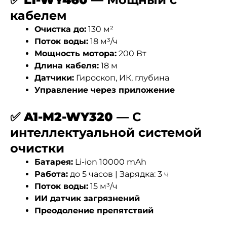
кабелем
Очистка до:
130 м²
Поток воды:
18 м³/ч
Мощность мотора:
200 Вт
Длина кабеля:
18 м
Датчики:
Гироскоп, ИК, глубина
Управление через приложение
✅
A1-M2-WY320
— С
интеллектуальной системой
очистки
Батарея:
Li-ion 10000 mAh
Работа:
до 5 часов | Зарядка: 3 ч
Поток воды:
15 м³/ч
ИИ датчик загрязнений
Преодоление препятствий