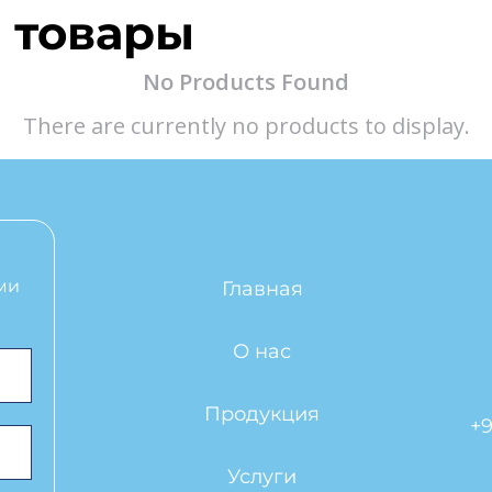
 товары
No Products Found
There are currently no products to display.
ми
Главная
О нас
Продукция
+9
Услуги