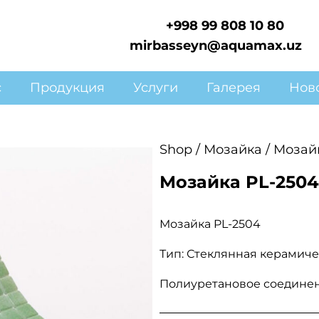
+998 99 808 10 80
mirbasseyn@aquamax.uz
с
Продукция
Услуги
Галерея
Нов
Shop
/
Мозайка
/ Мозай
Мозайка PL-2504
Мозайка PL-2504
Тип: Стеклянная керамиче
Полиуретановое соедине