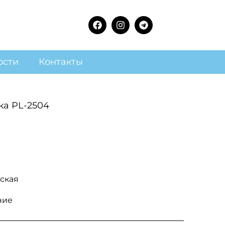
ости
Контакты
ка PL-2504
ская
ние