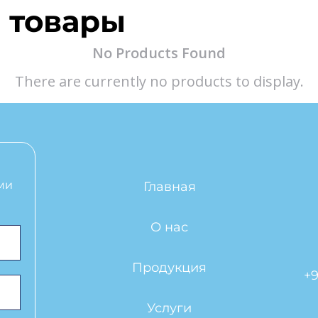
 товары
No Products Found
There are currently no products to display.
ми
Главная
О нас
Продукция
+9
Услуги