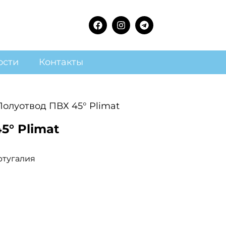
ости
Контакты
Полуотвод ПВХ 45° Plimat
5° Plimat
ртугалия