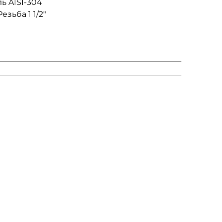
ь AISI-304
езьба 1 1/2″