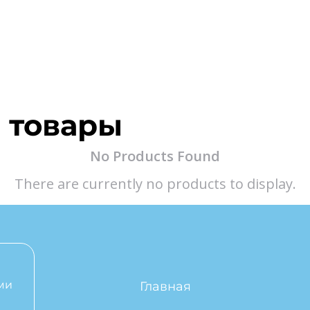
 товары
No Products Found
There are currently no products to display.
ми
Главная