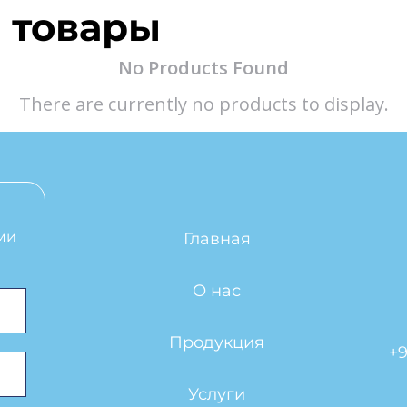
 товары
No Products Found
There are currently no products to display.
ми
Главная
О нас
Продукция
+9
Услуги