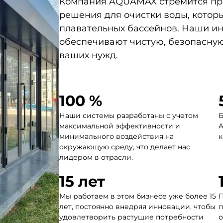
Компания AQUAMAX стремится пр
решения для очистки воды, котор
плавательных бассейнов. Наши и
обеспечивают чистую, безопасную
ваших нужд.
100
 %
Наши системы разработаны с учетом
Б
максимальной эффективности и
A
минимального воздействия на
к
окружающую среду, что делает нас
лидером в отрасли.
15
 лет
Мы работаем в этом бизнесе уже более 15
П
лет, постоянно внедряя инновации, чтобы
п
удовлетворить растущие потребности
о