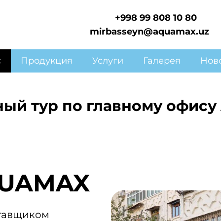
+998 99 808 10 80
mirbasseyn@aquamax.uz
с
Продукция
Услуги
Галерея
Нов
ный тур по главному офис
QUAMAX
ставщиком