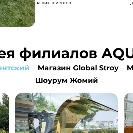
наших клиентов.
д
ея филиалов A
ентский
Магазин Global Stroy
М
Шоурум Жомий