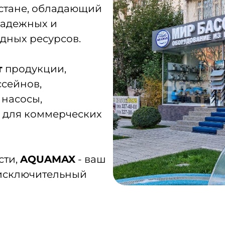
истане, обладающий
надежных и
дных ресурсов.
т
продукции,
сейнов,
 насосы,
и для коммерческих
сти,
AQUAMAX
- ваш
исключительный