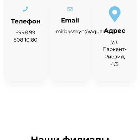
Email
Телефон
Адрес
mirbasseyn@aquamax.uz
+998 99
808 10 80
ул.
Паркент-
Риезий,
4/5
Наши филиалы