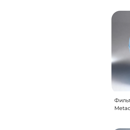
Химия для бассейна
Чистка бассейна
Фильт
Metac