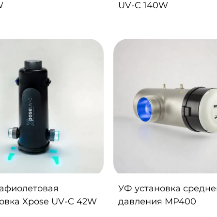
W
UV-C 140W
рафиолетовая
УФ установка средне
овка Xpose UV-C 42W
давления MP400