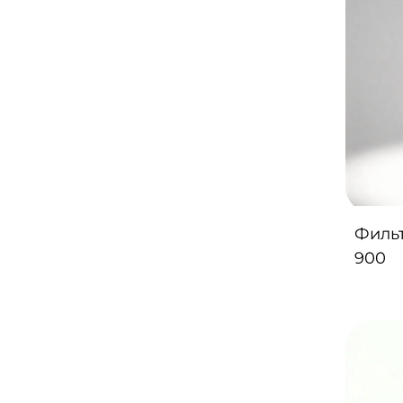
Фильт
900